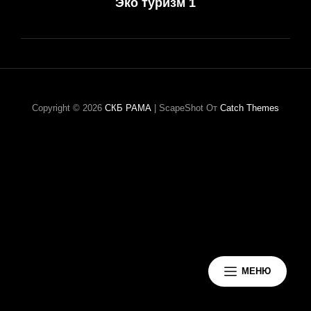
Эко туризм 1
запись
по
записям
Copyright © 2026
СКБ РАМА
|
ScapeShot От
Catch Themes
МЕНЮ