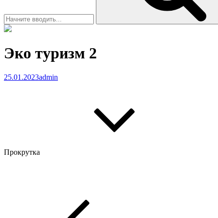
Эко туризм 2
25.01.2023
admin
Прокрутка
Навигация
Предыдущая
запись
по
записям