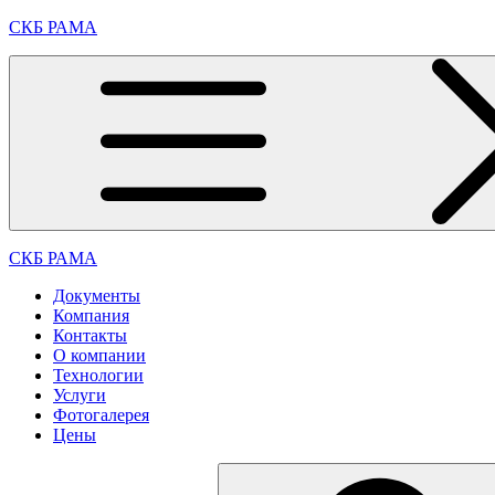
Перейти
СКБ РАМА
к
содержимому
СКБ РАМА
Документы
Компания
Контакты
О компании
Технологии
Услуги
Фотогалерея
Цены
Найти: