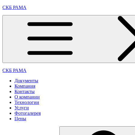
Перейти
СКБ РАМА
к
содержимому
СКБ РАМА
Документы
Компания
Контакты
О компании
Технологии
Услуги
Фотогалерея
Цены
Найти: